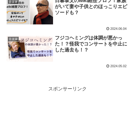
日暮泰文のwiki経歴プロフ！家族
音楽家
がいて妻や子供とのほっこりエピ
ソードも？
2024.06.04
フジコヘミングは体調が悪かっ
音楽家
た！？怪我でコンサートを中止に
した過去も！？
2024.05.02
スポンサーリンク