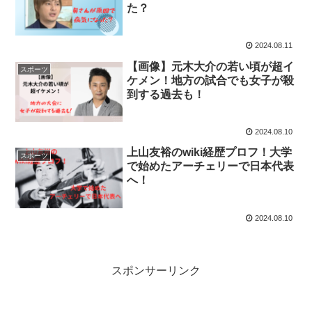
た？
2024.08.11
【画像】元木大介の若い頃が超イ
スポーツ
ケメン！地方の試合でも女子が殺
到する過去も！
2024.08.10
上山友裕のwiki経歴プロフ！大学
スポーツ
で始めたアーチェリーで日本代表
へ！
2024.08.10
スポンサーリンク