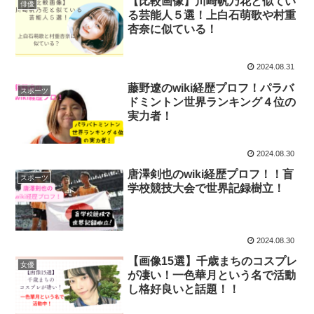
【比較画像】川崎帆乃花と似てい
俳優
る芸能人５選！上白石萌歌や村重
杏奈に似ている！
2024.08.31
藤野遼のwiki経歴プロフ！パラバ
スポーツ
ドミントン世界ランキング４位の
実力者！
2024.08.30
唐澤剣也のwiki経歴プロフ！！盲
スポーツ
学校競技大会で世界記録樹立！
2024.08.30
【画像15選】千歳まちのコスプレ
女優
が凄い！一色華月という名で活動
し格好良いと話題！！