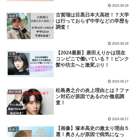
2024.08.29
古賀瑠は目黒日本大高校！？大学
俳優
は行っておらず中学などの学歴を
調査！
2024.08.29
【2024最新】唐田えりかは現在
女優
コンビニで働いている？！ピンク
髪や坊主へと激変ぶり！
2024.08.27
松島勇之介の炎上理由とは？ファ
舞台俳優
ン対応が原因であるのか徹底調
査！
2024.08.27
【画像】塚本高史の激太り理由５
俳優
選！奥さんが原因で病気になっ