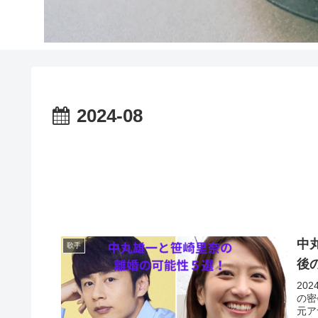
2024-08
中
歌手
後
20
の密
元ア