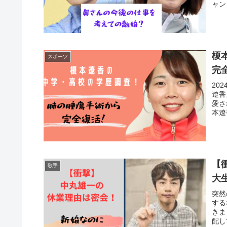
ャン
榎
スポーツ
完
20
遼香
愛さ
本遼
【
歌手
大
突然
する
きま
配し