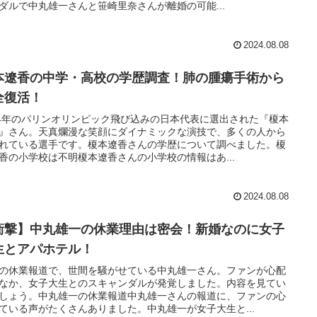
ダルで中丸雄一さんと笹崎里奈さんが離婚の可能...
2024.08.08
本遼香の中学・高校の学歴調査！肺の腫瘍手術から
全復活！
24年のパリンオリンピック飛び込みの日本代表に選出された『榎本
』さん。天真爛漫な笑顔にダイナミックな演技で、多くの人から
れている選手です。榎本遼香さんの学歴について調べました。榎
香の小学校は不明榎本遼香さんの小学校の情報はあ...
2024.08.08
衝撃】中丸雄一の休業理由は密会！新婚なのに女子
生とアパホテル！
の休業報道で、世間を騒がせている中丸雄一さん。ファンが心配
なか、女子大生とのスキャンダルが発覚しました。内容を見てい
しょう。中丸雄一の休業報道中丸雄一さんの報道に、ファンの心
ている声がたくさんありました。中丸雄一が女子大生と...