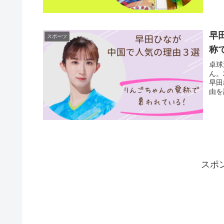
早
スポーツ
称
卓球
ん。
早田
由を
スポ