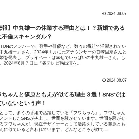
2024.08.07
悲報】中丸雄一の休業する理由とは！？新婚である
に不倫スキャンダル？
T-TUNのメンバーで、歌手や俳優など、数々の番組で活躍されてい
中丸雄一』さん。2024年１月に元アナウンサーの笹崎里奈さんと
婚を発表し、プライベートは幸せでいっぱいの中丸雄一さん。し
、2024年8月７日に『各テレビ局出演を...
2024.08.07
ワちゃんと篠原ともえが似てる理由３選！SNSでは
ていないという声！
として、多くの番組で活躍している『フワちゃん』。フワちゃん
メントしたSNSが炎上し、世間を騒がせています。世間を騒がせ
るフワちゃんが、現在デザイナーとして活躍をしている篠原とも
んに似ていると言われています。どんなところが似て...