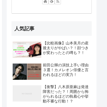
人気記事
【比較画像】山本美月の産
後太りがやばい？！顔つき
が変わったとの噂も？！
前田公輝の演技上手い理由
３選！カメレオン俳優と言
われるほどの実力！
【衝撃】八木原亜麻は発達
障害だった？！周囲から怖
がられるほどの執着心や挙
動不審な行動！？