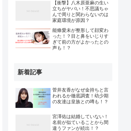
【衝撃】八木原亜麻の生い
立ちがヤバい！不思議ちゃ
んで周りと関わらないのは
家庭環境が原因？
能條愛未が整形して顔変わ
った！？目と鼻をいじりす
ぎて前の方がよかったとの
声も！？
新着記事
菅井友香がなぜ金持ちと言
われるか徹底調査！幼少期
の友達は皇族との噂も！？
宮澤佑は結婚していない！
名前が似ていることから間
違うファンが続出！？