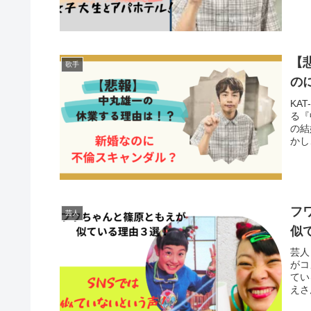
【
歌手
の
KA
る『
の結
かし
フ
芸人
似
芸人
がコ
てい
えさ