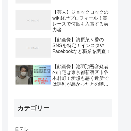
【芸人】ジョックロックの
wiki経歴プロフィール！賞
レースで何度も入賞する実
力者！
【顔画像】清原菜々香の
SNSを特定！インスタや
Facebookなど職業を調査！
【顔画像】池羽翔吾容疑者
の自宅は東京都新宿区市谷
本村町！愛想も悪く近所で
は評判が悪かったとの噂
も？
カテゴリー
Eテレ