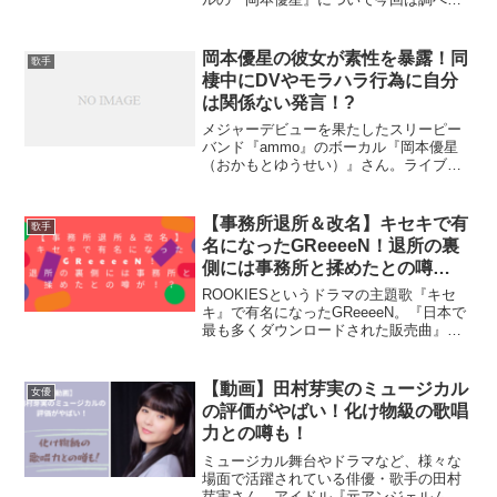
した。岡本優星のプロフィール名前：岡
本優星（おかもとゆうせい）生年月日：
1999年6月6日年齢：25歳（2024年現在）
岡本優星の彼女が素性を暴露！同
歌手
出身地：大...
棲中にDVやモラハラ行為に自分
は関係ない発言！?
メジャーデビューを果たしたスリーピー
バンド『ammo』のボーカル『岡本優星
（おかもとゆうせい）』さん。ライブを
行ったりと、人気が上昇中であるなか、
岡本優星さんの彼女のやりとりが話題を
呼んでいます。岡本優星さんの彼女や岡
【事務所退所＆改名】キセキで有
歌手
本優星さんの素性につい...
名になったGReeeeN！退所の裏
側には事務所と揉めたとの噂
が？！
ROOKIESというドラマの主題歌『キセ
キ』で有名になったGReeeeN。『日本で
最も多くダウンロードされた販売曲』と
してギネス世界記録を保持もしていま
す。MISIAさんやNEWSにも楽曲提供も
されていて、Eテレの『いないいないば
【動画】田村芽実のミュージカル
女優
ぁ』にも提...
の評価がやばい！化け物級の歌唱
力との噂も！
ミュージカル舞台やドラマなど、様々な
場面で活躍されている俳優・歌手の田村
芽実さん。アイドル『元アンジェルム』