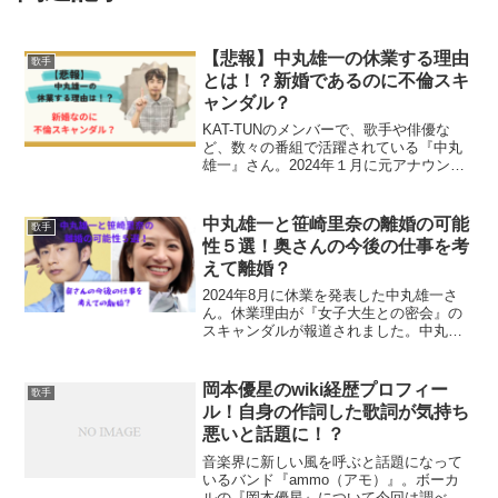
【悲報】中丸雄一の休業する理由
歌手
とは！？新婚であるのに不倫スキ
ャンダル？
KAT-TUNのメンバーで、歌手や俳優な
ど、数々の番組で活躍されている『中丸
雄一』さん。2024年１月に元アナウンサ
ーの笹崎里奈さんとの結婚を発表し、プ
ライベートは幸せでいっぱいの中丸雄一
さん。しかし、2024年8月７日に『各テレ
中丸雄一と笹崎里奈の離婚の可能
歌手
ビ局出演を...
性５選！奥さんの今後の仕事を考
えて離婚？
2024年8月に休業を発表した中丸雄一さ
ん。休業理由が『女子大生との密会』の
スキャンダルが報道されました。中丸雄
一さんは同年1月に元アナウンサーの笹崎
里奈さんと結婚したばかりでした。今回
のスキャンダルで中丸雄一さんと笹崎里
岡本優星のwiki経歴プロフィー
歌手
奈さんが離婚の可能...
ル！自身の作詞した歌詞が気持ち
悪いと話題に！？
音楽界に新しい風を呼ぶと話題になって
いるバンド『ammo（アモ）』。ボーカ
ルの『岡本優星』について今回は調べま