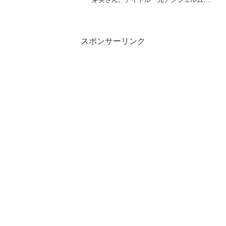
として活躍されていたこと過去もありま
す。アイドルを卒業後、数々のミュージ
カルに出演されていて、歌唱力がすごい
と噂されています。田村芽...
スポンサーリンク