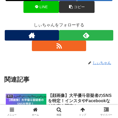
LINE
コピー
しぃちゃんをフォローする
しぃちゃん
関連記事
【顔画像】大平優斗容疑者のSNS
事件
を特定！インスタやFacebookな
ど自宅を調査！
宮城県大和町内の商業施設などで20代の
メニュー
ホーム
検索
トップ
サイドバー
男性に対し、殴る蹴るなどの暴行を加