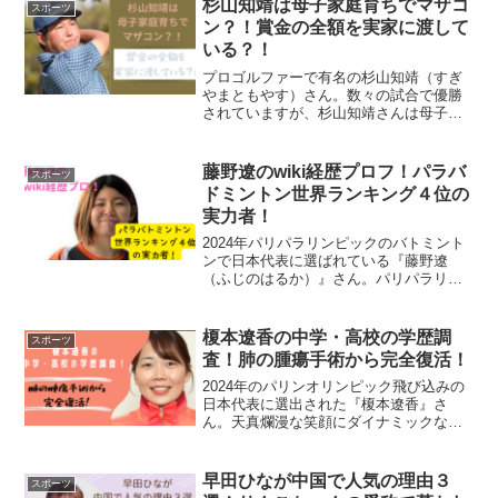
杉山知靖は母子家庭育ちでマザコ
スポーツ
ン？！賞金の全額を実家に渡して
いる？！
プロゴルファーで有名の杉山知靖（すぎ
やまともやす）さん。数々の試合で優勝
されていますが、杉山知靖さんは母子家
庭で育ったと言われています。母子家庭
で育った男性は、マザコンにもなってし
まうこともあるかと思います。しかし、
藤野遼のwiki経歴プロフ！パラバ
スポーツ
杉山知靖さんのマザコンが...
ドミントン世界ランキング４位の
実力者！
2024年パリパラリンピックのバトミント
ンで日本代表に選ばれている『藤野遼
（ふじのはるか）』さん。パリパラリン
ピックでのメダル獲得を期待されている
選手であります。藤野遼さんがどんな方
か見ていきましょう。藤野遼のwiki風プロ
榎本遼香の中学・高校の学歴調
スポーツ
フ名前：藤野遼（...
査！肺の腫瘍手術から完全復活！
2024年のパリンオリンピック飛び込みの
日本代表に選出された『榎本遼香』さ
ん。天真爛漫な笑顔にダイナミックな演
技で、多くの人から愛されている選手で
す。榎本遼香さんの学歴について調べま
した。榎本遼香の小学校は不明榎本遼香
早田ひなが中国で人気の理由３
スポーツ
さんの小学校の情報はあ...