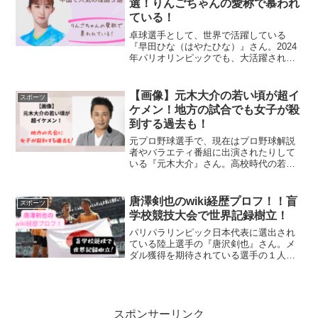
選！りんごちゃんの愛称で慕われ
ている！
卓球選手として、世界で活躍している
『早田ひな（はやたひな）』さん。2024
年パリオリンピックでも、大活躍されて
いましたね！そんな早田ひなさんが中国
で大人気とのことです。早田ひなさんの
人気の理由を調べてみました。早田ひな
【画像】元木大介の若い頃が超イ
スポーツ
が中国で人気の理由３選...
ケメン！地方の試合でも女子が殺
到する過去も！
元プロ野球選手で、現在はプロ野球解説
者やバラエティ番組に出演されたりして
いる『元木大介』さん。高校時代の若い
頃がとてもイケメンと話題を呼んでいま
す。若かりし頃の元木大介さんの画像を
見ていきましょう。元木大介の高校時代
唐澤剣也のwiki経歴プロフ！！盲
スポーツ
甲子園に出場された元木大...
学校競技大会で世界記録樹立！
パリパラリンピック日本代表に選出され
ている陸上選手の『唐沢剣也』さん。メ
ダル獲得を期待されている選手の１人で
あります。唐澤剣也さんがどんな方かｗ
iki経歴プロフを見ていきましょう。唐澤
剣也のプロフィール名前：唐澤剣也（か
らさわけんや）生年月...
スポンサーリンク