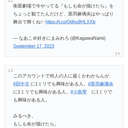
衛星劇場で今やってる『もしも命が描けたら』を
ちょっと観てたんだけど、黒羽麻璃央はやっぱり
舞台で輝くね✨
https://t.co/Qdhu9HLXXb
— なあこ＠好きにまみれろ (@KagawaNami)
September 17, 2023
このアカウントで何人の人に届くかわからんが、
#田中圭
に1ミリでも興味がある人。
#黒羽麻璃央
に1ミリでも興味がある人。
#小島聖
に1ミリで
も興味がある人。
みるべき。
もしも命が描けたら。