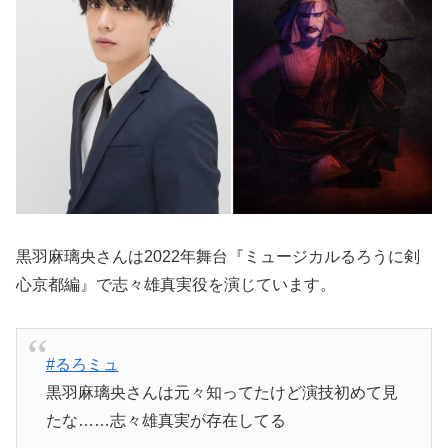
黒羽麻璃央さんは2022年舞台『ミュージカルるろうに剣
心京都編』で志々雄真実役を演じています。
#るろミュ
黒羽麻璃央さんは元々知ってたけど演技初めて見
たな……志々雄真実が存在してる