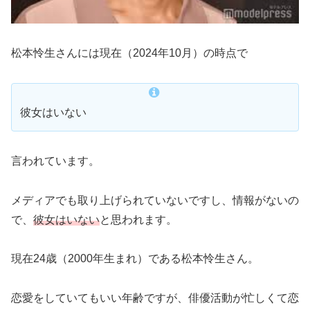
松本怜生さんには現在（2024年10月）の時点で
彼女はいない
言われています。
メディアでも取り上げられていないですし、情報がないの
で、
彼女はいない
と思われます。
現在24歳（2000年生まれ）である松本怜生さん。
恋愛をしていてもいい年齢ですが、俳優活動が忙しくて恋