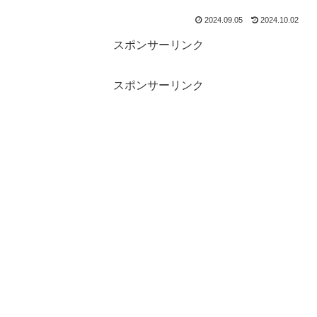
2024.09.05
2024.10.02
スポンサーリンク
スポンサーリンク