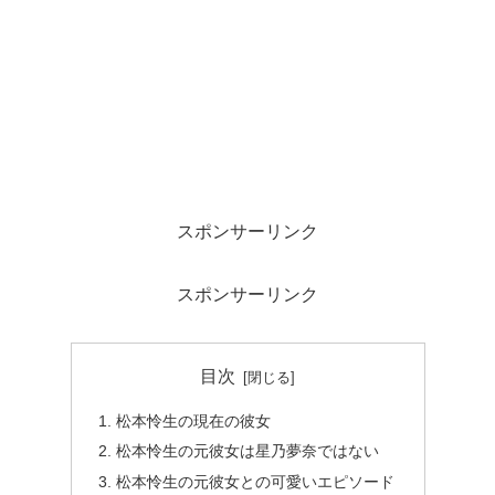
スポンサーリンク
スポンサーリンク
目次
松本怜生の現在の彼女
松本怜生の元彼女は星乃夢奈ではない
松本怜生の元彼女との可愛いエピソード