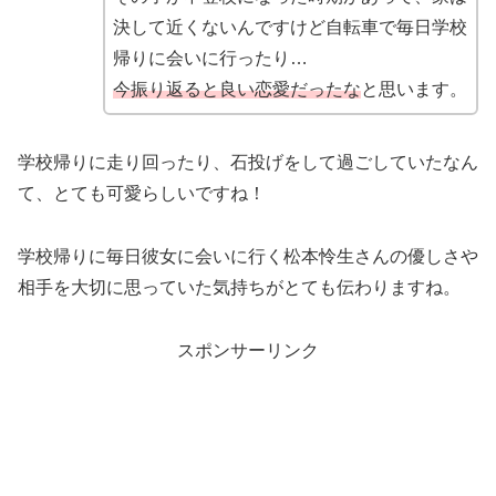
決して近くないんですけど自転車で毎日学校
帰りに会いに行ったり…
今振り返ると良い恋愛だったな
と思います。
学校帰りに走り回ったり、石投げをして過ごしていたなん
て、とても可愛らしいですね！
学校帰りに毎日彼女に会いに行く松本怜生さんの優しさや
相手を大切に思っていた気持ちがとても伝わりますね。
スポンサーリンク