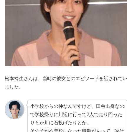
松本怜生さんは、当時の彼女とのエピソードを話されてい
ました。
小学校からの仲なんですけど、田舎出身なの
で学校帰りに川辺に行って2人で走り回った
りとか川に石投げたりとか。
その子が不登校になった時期があって、家は