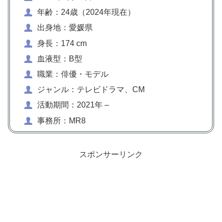
年齢：24歳（2024年現在）
出身地：愛媛県
身長：174 cm
血液型：B型
職業：俳優・モデル
ジャンル：テレビドラマ、CM
活動期間：2021年 –
事務所：MR8
スポンサーリンク