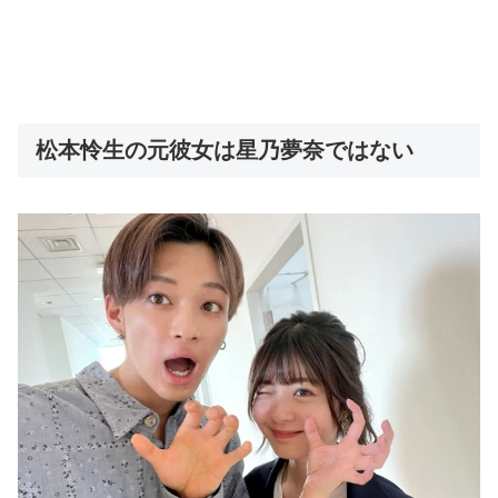
松本怜生の元彼女は星乃夢奈ではない