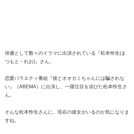
俳優として数々のドラマに出演されている『松本怜生(ま
つもと・れお)』さん。
恋愛バラエティ番組『彼とオオカミちゃんには騙されな
い』（ABEMA）に出演し、一躍注目を浴びた松本怜生さ
ん。
そんな松本怜生さんに、現在の彼女がいるのか気になりま
すね。