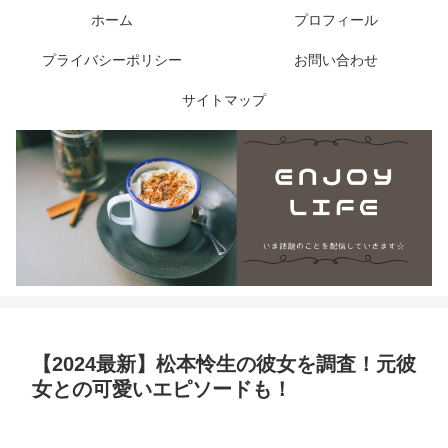
ホーム
プロフィール
プライバシーポリシー
お問い合わせ
サイトマップ
【2024最新】松本怜生の彼女を調査！元彼
女との可愛いエピソードも！