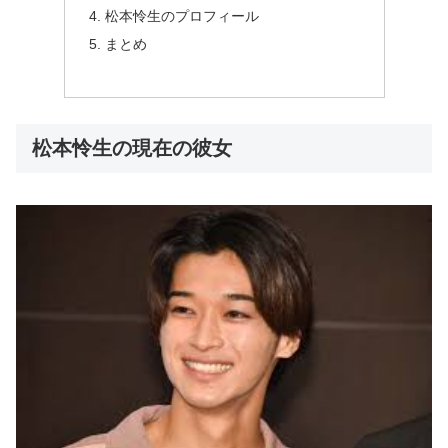
松本怜生のプロフィール
まとめ
松本怜生の現在の彼女