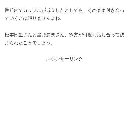
番組内でカップルが成立したとしても、そのまま付き合っ
ていくとは限りませんよね。
松本怜生さんと星乃夢奈さん、双方が何度も話し合って決
まられたことでしょう。
スポンサーリンク