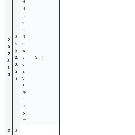
N
N
Li
v
e
2
N
2
0
e
0
2
w
2
2.
s
（なし）
2.
9.
d
4.
2
a
3
7
y
s
キ
ャ
ス
タ
ー
2
2