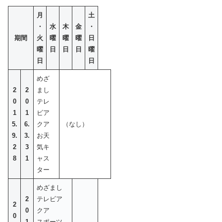
月
土
・
水
木
金
・
期間
火
曜
曜
曜
日
曜
日
日
日
曜
日
日
めざ
2
2
まし
0
0
テレ
1
1
ビア
5.
6.
クア
（なし）
9.
3.
お天
2
3
気キ
8
1
ャス
ター
めざまし
2
テレビア
2
0
クア
0
1
スポーツ