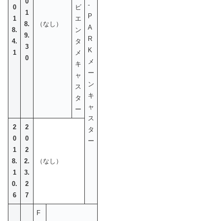
0
-
0
ビ
1
P
1
エ
8.
（なし）
A
8.
ン
9.
R
4.
タ
3
K
1
メ
0
メ
キ
ー
ャ
ン
ス
キ
タ
ャ
ー
ス
2
2
タ
0
0
ー
1
2
8.
2.
（なし）
1
3.
0.
2
6
7
F