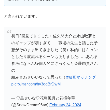
と言われています。
初日2回見てきました！佐久間大介と永山吐夢と
のギャップが凄すぎて……職場の先生と話した予
想がそのまま出てきました（笑）私的にはキュン
としたり涙流れるシーンもありました……あんま
参考にならん💦個人的にさっくんと斉藤由貴さん
の
組み合わせいいなって思った！
#映画マッチング
pic.twitter.com/hv3qqBrDwM
— ♡皇せいな♡花鳥風月と花様年華
(@SnowDream96ao)
February 24, 2024