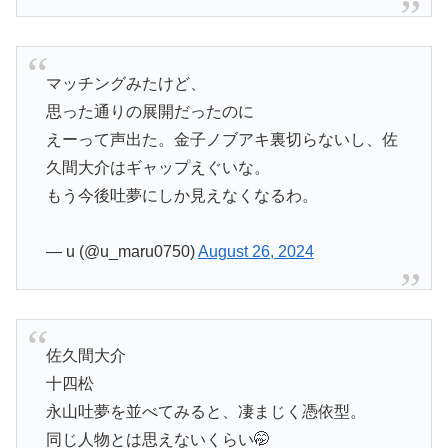
マッチングみたけど、
思った通りの展開だったのに
えーって声出た。金子ノブアキ裏切らないし、佐
久間大介はギャップえぐいな。
もう今後吐夢にしか見えなくなるわ。
— u (@u_maru0750)
August 26, 2024
佐久間大介
十四松
永山吐夢を並べてみると、凄まじく憑依型。
同じ人物とは思えないくらい🤭