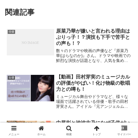
関連記事
原菜乃華が嫌いと言われる理由は
俳優
ぶりっ子！？演技も下手で苦手と
の声も！？
数々のドラマや映画の声優など『原菜乃
華(はらなのか)』さん。ドラマや映画での
鮮烈な演技が話題となり、人気を集めて
います。しかし、原菜乃華さんの『嫌
い』と世間では言われているようです。
原菜乃華さんが『嫌い』と言われる声を
【動画】田村芽実のミュージカル
女優
見ていきましょう。原菜...
の評価がやばい！化け物級の歌唱
力との噂も！
ミュージカル舞台やドラマなど、様々な
場面で活躍されている俳優・歌手の田村
芽実さん。アイドル『元アンジェルム』
として活躍されていたこと過去もありま
す。アイドルを卒業後、数々のミュージ
カルに出演されていて、歌唱力がすごい
中尾彬と池波志乃になぜ子供がい
俳優
と噂されています。田村芽...
ない？決断させた病気と夫婦愛！
メニュー
ホーム
検索
トップ
サイドバー
おしどり夫婦て有名な中尾彬さんと池波