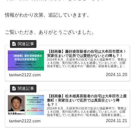
情報がわかり次第、追記していきます。
ご覧いただき、ありがとうございました。
【顔画像】藤好凌容疑者の自宅は大牟田市歴木！
実家住まいで近所では愛想がないとの噂も？！
2024年８月、久留米市の住宅で起きた強盗事件で、警察は
１８日朝、実行役の男ら３人を逮捕していましたが、公開
指名手配していた逃走中の『藤好凌』容疑者を逮捕しまし
た。藤好凌容疑者は、さいたま市内で逮捕されてと公表さ
れています。藤好凌容疑者につ...
2024.11.20
tantwn2122.com
【顔画像】松木雄真容疑者の自宅は大牟田市上屋
敷町！実家住まいで近所では真面目という噂
も？！
2024年８月、久留米市の住宅で起きた強盗事件で、警察は
１８日朝、実行役の男ら３人を逮捕していましたが、公開
指名手配していた逃走中の『松木雄真』容疑者を逮捕しま
した。藤好凌容疑者は、さいたま市内で逮捕されてと公表
2024.11.21
tantwn2122.com
されています。藤好凌容疑者に...