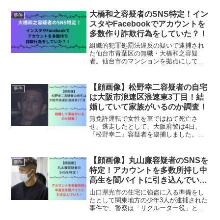
指名手配されたのなら、情報が入り、捕
まるのも時間の問題かと思います。高橋
大橋和之容疑者のSNS特定！イン
事件
義久容疑者について見てい...
スタやFacebookでアカウントを
多数作り詐欺行為をしていた？！
組織的犯罪処罰法違反の疑いで逮捕され
た仙台市青葉区の無職・大橋和之容疑
者。仙台市のマンションを拠点にして犯
罪を行っていたようです。大橋容疑者に
ついて見ていきましょう。大橋和之容疑
者の事件詳細今年（2024年）5月から6月
【顔画像】松野幸二容疑者の自宅
事件
にかけて、「高額当選...
は大阪市浪速区浪速東3丁目！結
婚していて家族がいるのか調査！
無免許運転で女性を車ではねて死亡さ
せ、逃走したとして、大阪府警は4日、
『松野幸二』容疑者を逮捕しました。自
動車運転死傷処罰法違反（無免許過失運
転致死）と道路交通法違反（ひき逃げ）
の疑いでの逮捕だそうです。松野幸二容
【顔画像】丸山廉容疑者のSNSを
事件
疑者について見ていきましょ...
特定！アカウントを多数所持し中
高生を闇バイトに引き込んでい
た！
山口県光市の住宅に強盗に入る準備をし
たとして関東地方の少年3人が逮捕された
事件で、警察は「リクルーター役」とみ
られる『丸山廉』容疑者を逮捕しまし