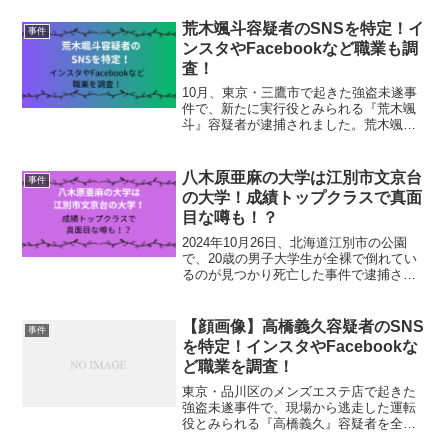
荒木颯斗容疑者のSNSを特定！イ
事件
ンスタやFacebookなど職業も調
査！
10月、東京・三鷹市で起きた強盗未遂事
件で、新たに実行役とみられる『荒木颯
斗』容疑者が逮捕されました。荒木颯斗
容疑者は、闇バイトに応募し、指示役か
ら指示を受けて犯行に及んだと公表され
ています。荒木颯斗容疑者についてみて
八木原亜麻の大学は江別市文京台
事件
いきましょう。荒木颯斗...
の大学！成績トップクラスで真面
目な噂も！？
2024年10月26日、北海道江別市の公園
で、20歳の男子大学生が全裸で倒れてい
るのが見つかり死亡した事件で逮捕され
た『八木原亜麻（やぎはらあま）』容疑
者。八木原亜麻容疑者は、殺害された大
学生の交際相手と報道されています。八
【顔画像】高橋義久容疑者のSNS
事件
木原亜麻さんにつ...
を特定！インスタやFacebookな
ど職業を調査！
東京・品川区のメンズエステ店で起きた
強盗未遂事件で、現場から逃走した運転
役とみられる『高橋義久』容疑者を全国
指名手配にしたと報道されました。全国