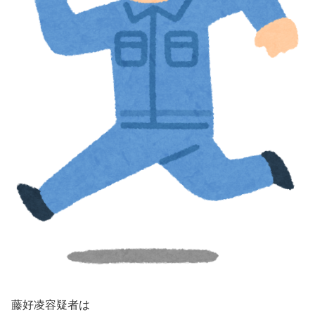
藤好凌容疑者は