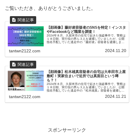
ご覧いただき、ありがとうございました。
【顔画像】藤好凌容疑者のSNSを特定！インスタ
やFacebookなど職業を調査！
2024年８月、久留米市の住宅で起きた強盗事件で、警察は
１８日朝、実行役の男ら３人を逮捕していましたが、公開
指名手配していた逃走中の『藤好凌』容疑者を逮捕しまし
た。藤好凌容疑者は、さいたま市内で逮捕されてと公表さ
れています。藤好凌容疑者につ...
2024.11.20
tantwn2122.com
【顔画像】松木雄真容疑者の自宅は大牟田市上屋
敷町！実家住まいで近所では真面目という噂
も？！
2024年８月、久留米市の住宅で起きた強盗事件で、警察は
１８日朝、実行役の男ら３人を逮捕していましたが、公開
指名手配していた逃走中の『松木雄真』容疑者を逮捕しま
した。藤好凌容疑者は、さいたま市内で逮捕されてと公表
2024.11.21
tantwn2122.com
されています。藤好凌容疑者に...
スポンサーリンク