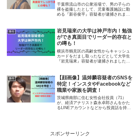
千葉県流山市の公衆浴場で、男の子らの
裸を盗撮したとして、児童養護施設に勤
める『新谷俊平』容疑者が逮捕されまし
た。児童養護施設で働いている職員が逮
捕されたことに、世間は驚いています。
新谷俊平容疑者についてみていきましょ
岩見瑞來の大学は神戸市内！勉強
事件
う。新谷俊平の事件詳細千...
ができ真面目でリーダー的存在と
の噂も！
横浜市鶴見区の高齢女性からキャッシュ
カードをだまし取ったなどとして大学生
『岩見瑞來』容疑者が逮捕されました。
闇バイトに応募して犯行に及んだと公表
されています。岩見瑞來容疑者について
見ていきましょう。岩見瑞来容疑者の事
【顔画像】温焯麟容疑者のSNSを
事件
件詳細関西の国公立大学に...
特定！インスタやFacebookなど
職業や家族を調査！
茨城県南部に住む女性会社役員（71）
が、経済アナリスト森永卓郎さんをかた
るLINEアカウントなどから投資話を持ち
かけられ、計8億900万円をだまし取られ
る被害があり、『温焯麟（ワン・チェク
ルン』容疑者を逮捕されました。温焯麟
警察庁が把握して...
スポンサーリンク