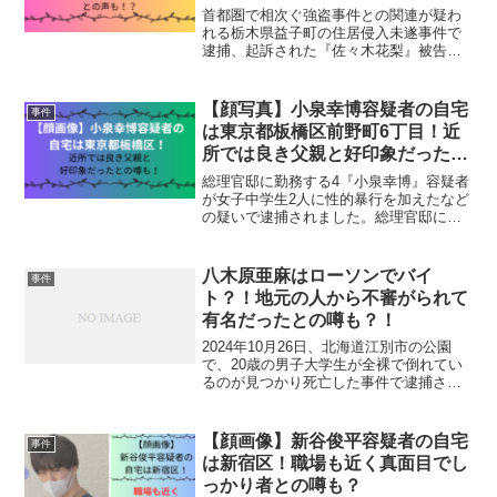
首都圏で相次ぐ強盗事件との関連が疑わ
れる栃木県益子町の住居侵入未遂事件で
逮捕、起訴された『佐々木花梨』被告。
近日に初公判が行われると公表されてい
ます。佐々木花梨被告について見ていき
ましょう。佐々木花梨の事件詳細首都圏
【顔写真】小泉幸博容疑者の自宅
事件
で相次ぐ強盗事件との関連...
は東京都板橋区前野町6丁目！近
所では良き父親と好印象だったと
の噂も！
総理官邸に勤務する4『小泉幸博』容疑者
が女子中学生2人に性的暴行を加えたなど
の疑いで逮捕されました。総理官邸に努
めている人間が、このような事件を起こ
すなんてありえないことですよね。小泉
幸博容疑者について見ていきましょう。
八木原亜麻はローソンでバイ
事件
小泉幸博の事件詳細総...
ト？！地元の人から不審がられて
有名だったとの噂も？！
2024年10月26日、北海道江別市の公園
で、20歳の男子大学生が全裸で倒れてい
るのが見つかり死亡した事件で逮捕され
た『八木原亜麻（やぎはらあま）』容疑
者。八木原亜麻容疑者は、殺害された大
学生の交際相手と報道されています。八
【顔画像】新谷俊平容疑者の自宅
事件
木原亜麻さんにつ...
は新宿区！職場も近く真面目でし
っかり者との噂も？