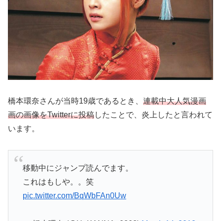
橋本環奈さんが当時19歳であるとき、
連載中大人気漫画
画の画像をTwitterに投稿
したことで、炎上したと言われて
います。
移動中にジャンプ読んでます。
これはもしや。。笑
pic.twitter.com/BqWbFAn0Uw