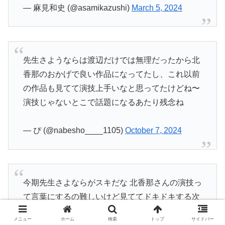
— 麻見和史 (@asamikazushi)
March 5, 2024
先生さようならは渡辺だけでは無理だったから北
香那のおかげで良い作品になってたし、これ以前
の作品も見てて演技上手いなと思ってたけどね〜
演技じゃないとこで話題になるあたり残念ね
— ぴ (@nabesho____1105)
October 7, 2024
今期先生さよならがスキだな 北香那さんの演技っ
て言葉にするの難しいけど見ててドキドキする次
回作も楽しみにしてます
メニュー
ホーム
検索
トップ
サイドバー