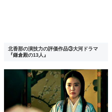
北香那の演技力の評価作品③大河ドラマ
『鎌倉殿の13人』