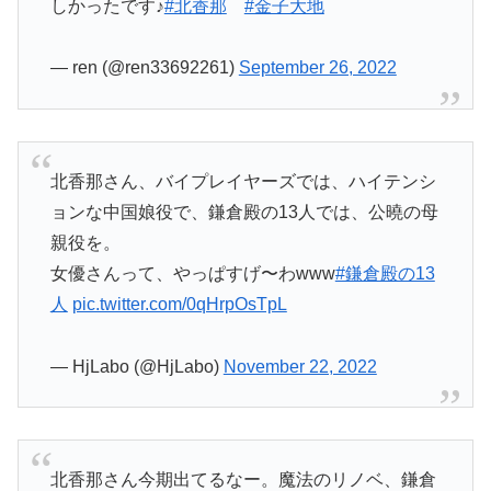
しかったです♪
#北香那
#金子大地
— ren (@ren33692261)
September 26, 2022
北香那さん、バイプレイヤーズでは、ハイテンシ
ョンな中国娘役で、鎌倉殿の13人では、公曉の母
親役を。
女優さんって、やっぱすげ〜わwww
#鎌倉殿の13
人
pic.twitter.com/0qHrpOsTpL
— HjLabo (@HjLabo)
November 22, 2022
北香那さん今期出てるなー。魔法のリノベ、鎌倉