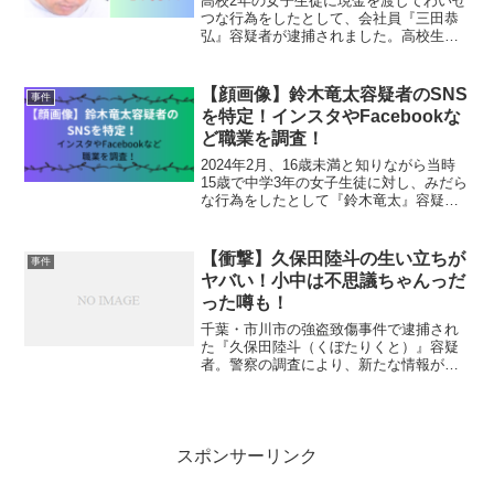
高校2年の女子生徒に現金を渡してわいせ
つな行為をしたとして、会社員『三田恭
弘』容疑者が逮捕されました。高校生に
声をかけて、わいせつな行為をするなん
て、大人として考えられないですよね。
三田恭弘容疑者について見ていきましょ
【顔画像】鈴木竜太容疑者のSNS
事件
う。三田恭弘への事件詳...
を特定！インスタやFacebookな
ど職業を調査！
2024年2月、16歳未満と知りながら当時
15歳で中学3年の女子生徒に対し、みだら
な行為をしたとして『鈴木竜太』容疑者
が逮捕されました。16歳未満と分かって
いながらの行為は許せませんよね。鈴木
竜太容疑者について見ていきましょう。
【衝撃】久保田陸斗の生い立ちが
事件
鈴木竜太の事...
ヤバい！小中は不思議ちゃんっだ
った噂も！
千葉・市川市の強盗致傷事件で逮捕され
た『久保田陸斗（くぼたりくと）』容疑
者。警察の調査により、新たな情報が明
らかになってきています。久保田陸斗容
疑者ついてまとめました。久保田陸斗の
事件詳細10月17日、千葉県市川市の住宅
に押し入り、住人の女...
スポンサーリンク