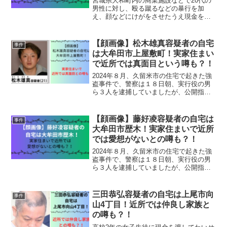
宮城県大和町内の商業施設などで20代の
男性に対し、殴る蹴るなどの暴行を加
え、顔などにけがをさせたうえ現金を奪
おうとしたとして、『大平優斗』容疑者
が逮捕されました。大平優斗容疑者の他
に３人が逮捕され、全員が知人とのこと
【顔画像】松木雄真容疑者の自宅
事件
です。大平優斗容疑者につ...
は大牟田市上屋敷町！実家住まい
で近所では真面目という噂も？！
2024年８月、久留米市の住宅で起きた強
盗事件で、警察は１８日朝、実行役の男
ら３人を逮捕していましたが、公開指名
手配していた逃走中の『松木雄真』容疑
者を逮捕しました。藤好凌容疑者は、さ
いたま市内で逮捕されてと公表されてい
【顔画像】藤好凌容疑者の自宅は
事件
ます。藤好凌容疑者に...
大牟田市歴木！実家住まいで近所
では愛想がないとの噂も？！
2024年８月、久留米市の住宅で起きた強
盗事件で、警察は１８日朝、実行役の男
ら３人を逮捕していましたが、公開指名
手配していた逃走中の『藤好凌』容疑者
を逮捕しました。藤好凌容疑者は、さい
たま市内で逮捕されてと公表されていま
三田恭弘容疑者の自宅は上尾市向
事件
す。藤好凌容疑者につ...
山4丁目！近所では仲良し家族と
の噂も？！