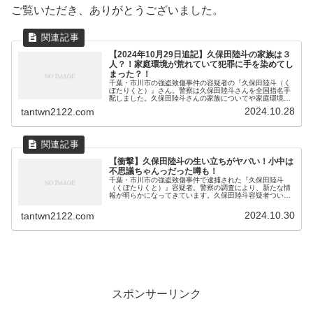
ご覧いただき、ありがとうございました。
【2024年10月29日追記】久保田陸斗の家族は３
人？！家庭環境が荒れていて犯罪に手を染めてし
まった？！
千葉・市川市の強盗致傷事件の容疑者の『久保田陸斗（く
ぼたりくと）』さん。警察は久保田陸斗さんを全国指名手
配しました。久保田陸斗さんの家族についてや家庭環境に
ついて調べてみました。久保田陸斗の事件の詳細10月17
2024.10.28
tantwn2122.com
日、千葉県市川市の住宅に押し入...
【衝撃】久保田陸斗の生い立ちがヤバい！小中は
不思議ちゃんっだった噂も！
千葉・市川市の強盗致傷事件で逮捕された『久保田陸斗
（くぼたりくと）』容疑者。警察の調査により、新たな情
報が明らかになってきています。久保田陸斗容疑者ついて
まとめました。久保田陸斗の事件詳細10月17日、千葉県市
川市の住宅に押し入り、住人の女...
2024.10.30
tantwn2122.com
スポンサーリンク