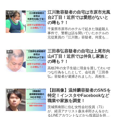
闇バイトに応募して犯行に及んだと公表
されています。岩見瑞來容疑者について
見ていきましょう。岩見瑞来の事件詳細
江川敦容疑者の自宅は市原市光風
事件
関西の国公立大学に通う神...
台2丁目！近所では愛想がないと
の噂も？！
千葉県市原市のホテルで起きた強盗殺人
事件で、警察は話を聞いていたホテルの
元従業員の『江川敦』容疑者。何度も刺
したり、首を絞めたりと強い殺意を感じ
ますよね。江川敦容疑者についてみてい
きましょう。江川敦の事件詳細今月1日、
三田恭弘容疑者の自宅は上尾市向
事件
市原市のホテルで従業員...
山4丁目！近所では仲良し家族と
の噂も？！
高校2年の女子生徒に現金を渡してわいせ
つな行為をしたとして、会社員『三田恭
弘』容疑者が逮捕されました。高校生に
声をかけて、わいせつな行為をするなん
て、大人として考えられないですよね。
三田恭弘容疑者について見ていきましょ
【顔画像】温焯麟容疑者のSNSを
事件
う。三田恭弘への事件詳...
特定！インスタやFacebookなど
職業や家族を調査！
茨城県南部に住む女性会社役員（71）
が、経済アナリスト森永卓郎さんをかた
るLINEアカウントなどから投資話を持ち