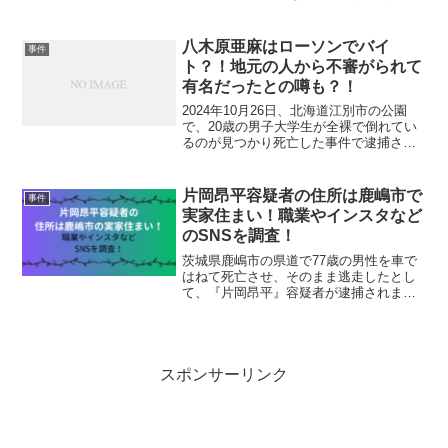
かけられ、計8億900万円をだまし取られ
る被害があり、『温焯麟（ワン・チェク
ルン』容疑者を逮捕されました。温焯麟
八木原亜麻はローソンでバイ
事件
警察庁が把握して...
ト？！地元の人から不審がられて
有名だったとの噂も？！
2024年10月26日、北海道江別市の公園
で、20歳の男子大学生が全裸で倒れてい
るのが見つかり死亡した事件で逮捕され
た『八木原亜麻（やぎはらあま）』容疑
者。八木原亜麻容疑者は、殺害された大
学生の交際相手と報道されています。八
片岡昂平容疑者の住所は鹿嶋市で
事件
木原亜麻さんにつ...
実家住まい！職業やインスタなど
のSNSを調査！
茨城県鹿嶋市の県道で77歳の男性を車で
はねて死亡させ、そのまま逃走したとし
て、『片岡昂平』容疑者が逮捕されまし
た。車ではねて逃走するなんて、逆に刑
が重くなることの方が多いですよね。片
岡昂平容疑者について調べました。片岡
昂平の事件詳細2024...
スポンサーリンク