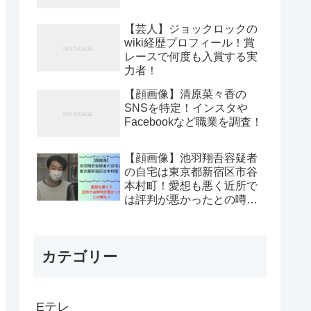
【芸人】ジョックロックの
wiki経歴プロフィール！賞
レースで何度も入賞する実
力者！
【顔画像】清原菜々香の
SNSを特定！インスタや
Facebookなど職業を調査！
【顔画像】池羽翔吾容疑者
の自宅は東京都新宿区市谷
本村町！愛想も悪く近所で
は評判が悪かったとの噂
も？
カテゴリー
Eテレ