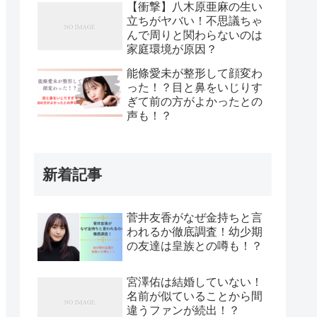
【衝撃】八木原亜麻の生い
立ちがヤバい！不思議ちゃ
んで周りと関わらないのは
家庭環境が原因？
能條愛未が整形して顔変わ
った！？目と鼻をいじりす
ぎて前の方がよかったとの
声も！？
新着記事
菅井友香がなぜ金持ちと言
われるか徹底調査！幼少期
の友達は皇族との噂も！？
宮澤佑は結婚していない！
名前が似ていることから間
違うファンが続出！？