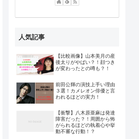
人気記事
【比較画像】山本美月の産
後太りがやばい？！顔つき
が変わったとの噂も？！
前田公輝の演技上手い理由
３選！カメレオン俳優と言
われるほどの実力！
【衝撃】八木原亜麻は発達
障害だった？！周囲から怖
がられるほどの執着心や挙
動不審な行動！？