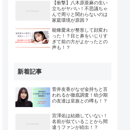
【衝撃】八木原亜麻の生い
立ちがヤバい！不思議ちゃ
んで周りと関わらないのは
家庭環境が原因？
能條愛未が整形して顔変わ
った！？目と鼻をいじりす
ぎて前の方がよかったとの
声も！？
新着記事
菅井友香がなぜ金持ちと言
われるか徹底調査！幼少期
の友達は皇族との噂も！？
宮澤佑は結婚していない！
名前が似ていることから間
違うファンが続出！？