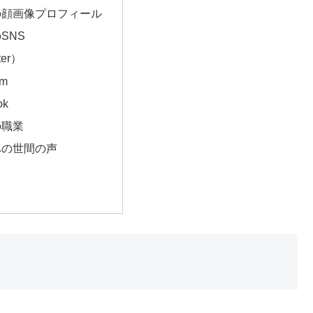
の顔画像プロフィール
SNS
ter）
am
ok
の職業
への世間の声