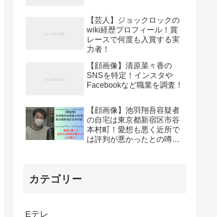
【芸人】ジョックロックの
wiki経歴プロフィール！賞
レースで何度も入賞する実
力者！
【顔画像】清原菜々香の
SNSを特定！インスタや
Facebookなど職業を調査！
【顔画像】池羽翔吾容疑者
の自宅は東京都新宿区市谷
本村町！愛想も悪く近所で
は評判が悪かったとの噂
も？
カテゴリー
Eテレ