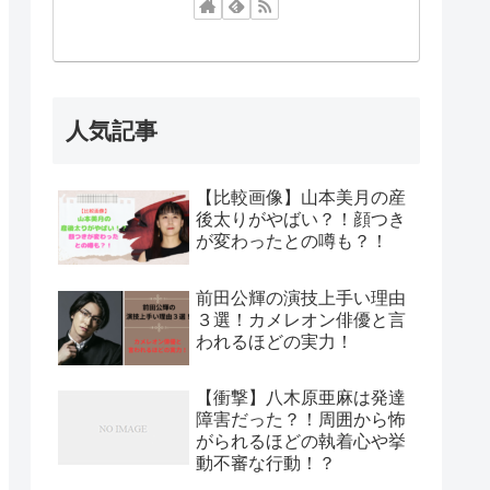
人気記事
【比較画像】山本美月の産
後太りがやばい？！顔つき
が変わったとの噂も？！
前田公輝の演技上手い理由
３選！カメレオン俳優と言
われるほどの実力！
【衝撃】八木原亜麻は発達
障害だった？！周囲から怖
がられるほどの執着心や挙
動不審な行動！？